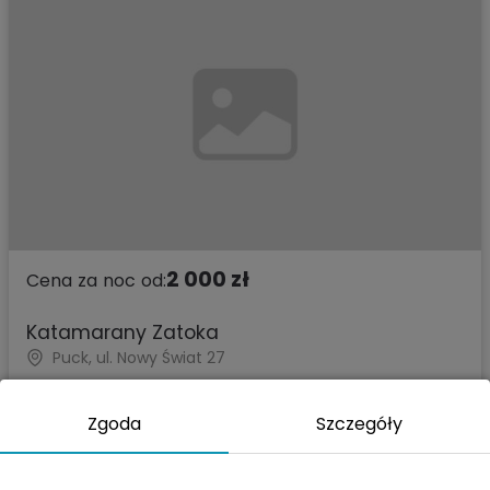
2 000 zł
Cena za noc od:
Katamarany Zatoka
Puck, ul. Nowy Świat 27
plac zabaw
•
wędkowanie
•
nordic walking
•
dogtrekking
•
teren ogrodzony
Zgoda
Szczegóły
Zobacz