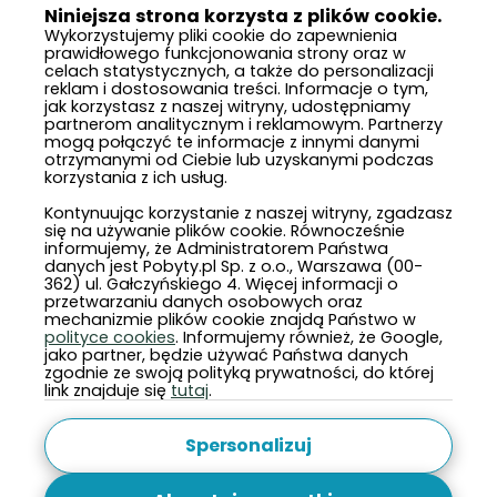
Niniejsza strona korzysta z plików cookie.
Wykorzystujemy pliki cookie do zapewnienia
prawidłowego funkcjonowania strony oraz w
celach statystycznych, a także do personalizacji
8.6
reklam i dostosowania treści. Informacje o tym,
jak korzystasz z naszej witryny, udostępniamy
partnerom analitycznym i reklamowym. Partnerzy
mogą połączyć te informacje z innymi danymi
otrzymanymi od Ciebie lub uzyskanymi podczas
korzystania z ich usług.
Kontynuując korzystanie z naszej witryny, zgadzasz
się na używanie plików cookie. Równocześnie
informujemy, że Administratorem Państwa
danych jest Pobyty.pl Sp. z o.o., Warszawa (00-
362) ul. Gałczyńskiego 4. Więcej informacji o
przetwarzaniu danych osobowych oraz
mechanizmie plików cookie znajdą Państwo w
polityce cookies
. Informujemy również, że Google,
2 000 zł
Cena za noc od:
jako partner, będzie używać Państwa danych
zgodnie ze swoją polityką prywatności, do której
link znajduje się
tutaj
.
Bursztynowe Osiedle
Jantar, ul. Rybacka 10 A-F
Spersonalizuj
plac zabaw
•
brak windy
•
przy lesie
•
nordic walking
•
teren ogrodzony