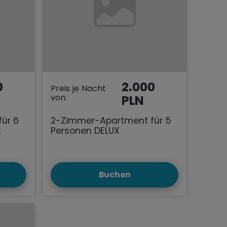
0
2.000
Preis je Nacht
von:
PLN
ür 6
2-Zimmer-Apartment für 5
k
Personen DELUX
Buchen