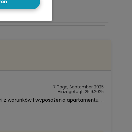
ren
7 Tage, September 2025
Hinzugefügt: 25.9.2025
Pobyt już nie pierwszy raz w państwa apartamentach i myślę nie ostatni zawsze jesteśmy zadowoleni z warunków i wyposażenia apartamentu. Pozdrawiam.