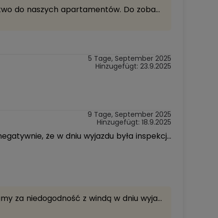
Dziękujemy za miłe słowa i zaufanie — bardzo się cieszymy, że pobyt był udany i że wracacie Państwo do naszych apartamentów. Do zobaczenia następnym razem! 😊 Pozdrawiam, Joanna Sun&Snow
5 Tage, September 2025
Hinzugefügt: 23.9.2025
9 Tage, September 2025
Hinzugefügt: 18.9.2025
Wszystko było super i było b.czysto. Czego nie mogę powiedzieć o pobycie w czerwcu. Jedno tylko negatywnie, że w dniu wyjazdu była inspekcja windy i znosiliśmy bagaże po schodach(5 piętro)
Dziękujemy za opinię! Cieszymy się, że pobyt był udany i czystość spełniła oczekiwania. Przepraszamy za niedogodność z windą w dniu wyjazdu — postaramy się, by takie sytuacje nie miały miejsca w przyszłości. Pozdrawiam, Joanna Sun&Snow