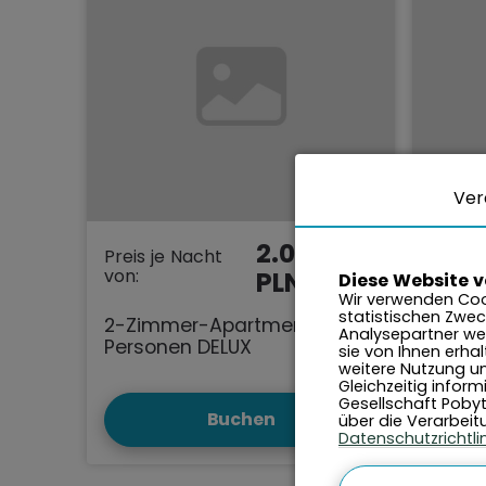
Ver
2.000
Preis je Nacht
Preis 
von:
von:
PLN
Diese Website 
Wir verwenden Coo
statistischen Zwec
2-Zimmer-Apartment für 4
1-Zim
Analysepartner wei
Personen DELUX
Perso
sie von Ihnen erha
weitere Nutzung un
Gleichzeitig infor
Gesellschaft Pobyty
Buchen
über die Verarbei
Datenschutzrichtli