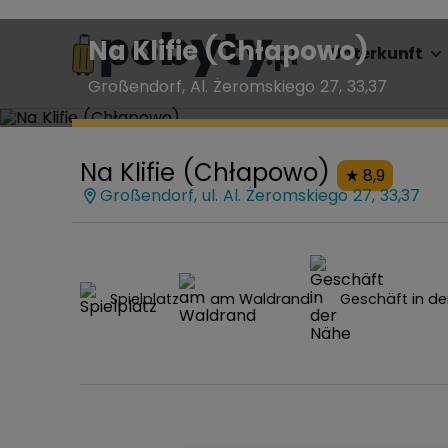
Na Klifie (Chłapowo)
Unterkunft
Großendorf, Al. Żeromskiego 27, 33,37
Na Klifie (Chłapowo)
8,9
Großendorf, ul. Al. Żeromskiego 27, 33,37
Spielplatz
am Waldrand
Geschäft in de