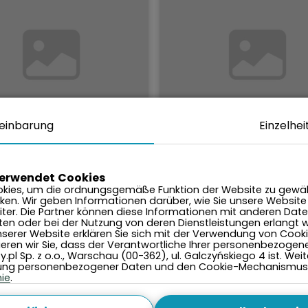
einbarung
Einzelhei
2.000
2.00
je Nacht
Preis je Nacht
von:
PLN
PLN
verwendet Cookies
kies, um die ordnungsgemäße Funktion der Website zu gewäh
ken. Wir geben Informationen darüber, wie Sie unsere Website
mer-Apartment für 4
1 Zimmerwohnung für 
ter. Die Partner können diese Informationen mit anderen Date
nen DELUX
Personen
lten oder bei der Nutzung von deren Dienstleistungen erlangt 
serer Website erklären Sie sich mit der Verwendung von Cook
mieren wir Sie, dass der Verantwortliche Ihrer personenbezogen
.pl Sp. z o.o., Warschau (00-362), ul. Galczyńskiego 4 ist. We
Buchen
Buchen
tung personenbezogener Daten und den Cookie-Mechanismus f
nie
.