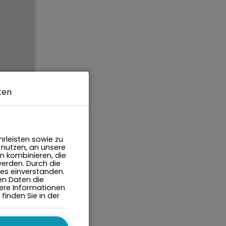
ten
0
rleisten sowie zu
 nutzen, an unsere
4
n kombinieren, die
werden. Durch die
ies einverstanden.
en Daten die
itere Informationen
inden Sie in der