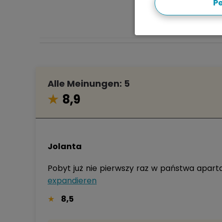
Pe
Alle Meinungen: 5
8,9
Jolanta
expandieren
8,5