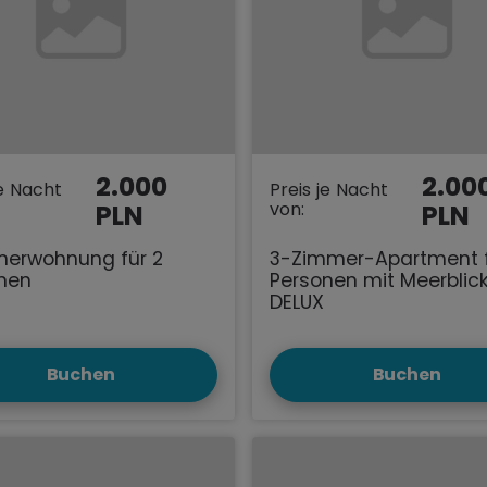
2.000
2.00
je Nacht
Preis je Nacht
von:
PLN
PLN
merwohnung für 2
3-Zimmer-Apartment f
nen
Personen mit Meerblic
DELUX
Buchen
Buchen