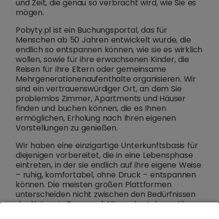
und Zeit, die genau so verbracht wird, wie Sie es
mögen.
Pobyty.pl ist ein Buchungsportal, das für
Menschen ab 50 Jahren entwickelt wurde, die
endlich so entspannen können, wie sie es wirklich
wollen, sowie für ihre erwachsenen Kinder, die
Reisen für ihre Eltern oder gemeinsame
Mehrgenerationenaufenthalte organisieren. Wir
sind ein vertrauenswürdiger Ort, an dem Sie
problemlos Zimmer, Apartments und Häuser
finden und buchen können, die es Ihnen
ermöglichen, Erholung nach Ihren eigenen
Vorstellungen zu genießen.
Wir haben eine einzigartige Unterkunftsbasis für
diejenigen vorbereitet, die in eine Lebensphase
eintreten, in der sie endlich auf ihre eigene Weise
– ruhig, komfortabel, ohne Druck – entspannen
können. Die meisten großen Plattformen
unterscheiden nicht zwischen den Bedürfnissen
der Nutzer in Bezug auf Alter oder Lebensstil.
Pobyty.pl ist das Gegenteil dieses Ansatzes.