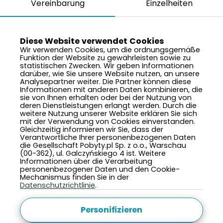
Vereinbarung
Einzelheiten
Unser Angebot – von der Auswahl der
Unterkunft über die Kommunikationsweise bis hin
zur Servicegestaltung – ist für Nutzer konzipiert,
Diese Website verwendet Cookies
die Einfachheit bei der Buchung und Transparenz
Wir verwenden Cookies, um die ordnungsgemäße
im Angebot schätzen, nicht gehetzt werden
Funktion der Website zu gewährleisten sowie zu
möchten, ruhige Orte statt überfüllter Resorts
statistischen Zwecken. Wir geben Informationen
suchen und nicht reisen müssen, aber wollen –
darüber, wie Sie unsere Website nutzen, an unsere
Analysepartner weiter. Die Partner können diese
klug, bequem und stressfrei. Dies ist nicht nur
Informationen mit anderen Daten kombinieren, die
eine Altersgruppe – es ist ein bestimmter Stil der
sie von Ihnen erhalten oder bei der Nutzung von
Erholung und der Entscheidungsfindung. Und
deren Dienstleistungen erlangt werden. Durch die
genau darum dreht sich die gesamte Marke.
weitere Nutzung unserer Website erklären Sie sich
mit der Verwendung von Cookies einverstanden.
Gleichzeitig informieren wir Sie, dass der
Wir laden Sie ein zu Orten aus vergangenen
Verantwortliche Ihrer personenbezogenen Daten
Zeiten, an die Sie sich gerne erinnern. Zum
die Gesellschaft Pobyty.pl Sp. z o.o., Warschau
Komfort, den es damals nicht gab. Zu
(00-362), ul. Galczyńskiego 4 ist. Weitere
gemütlichen Innenräumen ohne unangenehme
Informationen über die Verarbeitung
personenbezogener Daten und den Cookie-
Überraschungen. Wahre Erholung beginnt in dem
Mechanismus finden Sie in der
Moment, in dem Sie wissen, dass Sie den
Datenschutzrichtlinie
.
richtigen Ort gewählt haben.
Personifizieren