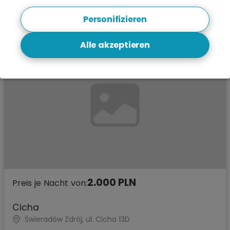
Ansehen
Personifizieren
Alle akzeptieren
2.000 PLN
Preis je Nacht von:
Cicha
Świeradów Zdrój, ul. Cicha 13D