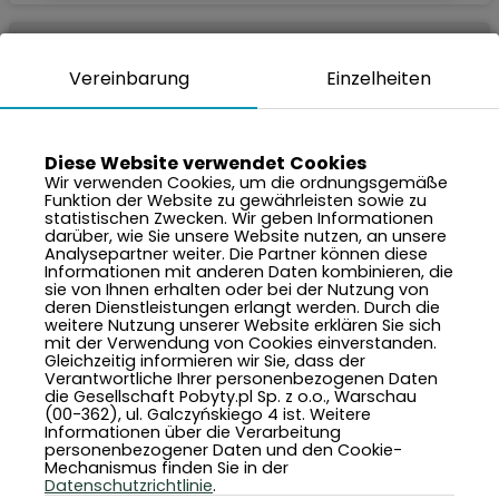
Vereinbarung
Einzelheiten
Diese Website verwendet Cookies
Wir verwenden Cookies, um die ordnungsgemäße
Funktion der Website zu gewährleisten sowie zu
statistischen Zwecken. Wir geben Informationen
darüber, wie Sie unsere Website nutzen, an unsere
Analysepartner weiter. Die Partner können diese
Informationen mit anderen Daten kombinieren, die
sie von Ihnen erhalten oder bei der Nutzung von
deren Dienstleistungen erlangt werden. Durch die
weitere Nutzung unserer Website erklären Sie sich
2.000 PLN
Preis je Nacht von:
mit der Verwendung von Cookies einverstanden.
Gleichzeitig informieren wir Sie, dass der
Verantwortliche Ihrer personenbezogenen Daten
Wczasowa 17
die Gesellschaft Pobyty.pl Sp. z o.o., Warschau
Świeradów Zdrój, ul. Wczasowa 17
(00-362), ul. Galczyńskiego 4 ist. Weitere
Informationen über die Verarbeitung
Abfalltrennung
•
Spielplatz
•
Fahrradraum
•
Aufzug
•
personenbezogener Daten und den Cookie-
Mechanismus finden Sie in der
Wanderwege
Datenschutzrichtlinie
.