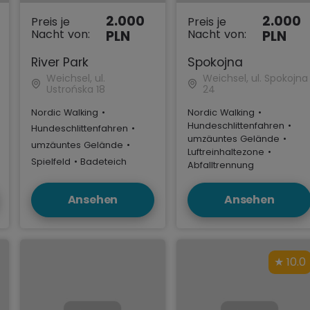
2.000
2.000
Preis je
Preis je
Nacht von:
Nacht von:
PLN
PLN
River Park
Spokojna
Weichsel, ul.
Weichsel, ul. Spokojna
Ustrońska 18
24
Nordic Walking
•
Nordic Walking
•
Hundeschlittenfahren
•
Hundeschlittenfahren
•
umzäuntes Gelände
•
umzäuntes Gelände
•
Luftreinhaltezone
•
Spielfeld
•
Badeteich
Abfalltrennung
Ansehen
Ansehen
10.0