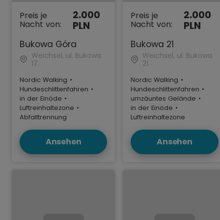
2.000
2.000
Preis je
Preis je
Nacht von:
Nacht von:
PLN
PLN
Bukowa Góra
Bukowa 21
Weichsel, ul. Bukowa
Weichsel, ul. Bukowa
17
21
Nordic Walking
•
Nordic Walking
•
Hundeschlittenfahren
•
Hundeschlittenfahren
•
in der Einöde
•
umzäuntes Gelände
•
Luftreinhaltezone
•
in der Einöde
•
Abfalltrennung
Luftreinhaltezone
Ansehen
Ansehen