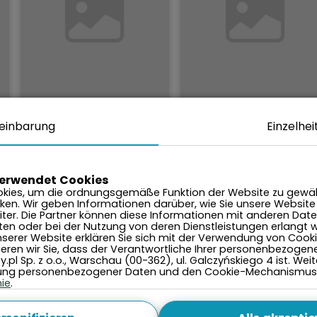
2.000
2.000
Preis je
Preis je
einbarung
Einzelhei
Nacht von:
Nacht von:
PLN
PLN
Wisła View
Tęczowe Wzgórze
verwendet Cookies
Weichsel, ul. Malinka
Weichsel, ul. Miła 2
kies, um die ordnungsgemäße Funktion der Website zu gewäh
40B,BG,BR
ken. Wir geben Informationen darüber, wie Sie unsere Website
Nordic Walking
•
ter. Die Partner können diese Informationen mit anderen Date
Jacuzzi
•
Freibad
•
Hundeschlittenfahren
•
lten oder bei der Nutzung von deren Dienstleistungen erlangt 
serer Website erklären Sie sich mit der Verwendung von Cook
umzäuntes Gelände
•
am Waldrand
•
mieren wir Sie, dass der Verantwortliche Ihrer personenbezogen
Abfalltrennung
•
.pl Sp. z o.o., Warschau (00-362), ul. Galczyńskiego 4 ist. We
Schwimmbad
•
Sauna
Platz für Grill/Lagerfeuer
tung personenbezogener Daten und den Cookie-Mechanismus f
nie
.
Ansehen
Ansehen