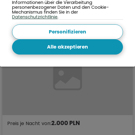
Abfalltrennung
•
Spielplatz
•
am Waldrand
•
Aufzug
•
Informationen über die Verarbeitung
personenbezogener Daten und den Cookie-
Wanderwege
Mechanismus finden Sie in der
Datenschutzrichtlinie
.
Ansehen
Personifizieren
Alle akzeptieren
2.000 PLN
Preis je Nacht von: