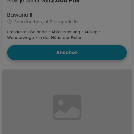
2.000 PLN
Preis je Nacht von:
Bawaria II
Schreiberhau, ul. 11 listopada 10
umzäuntes Gelände
•
Abfalltrennung
•
Aufzug
•
Wanderwege
•
in der Nähe der Pisten
Ansehen