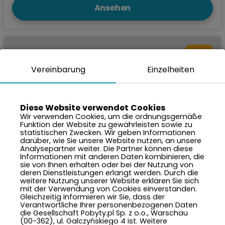
Ansehen
8.9
Vereinbarung
Einzelheiten
Diese Website verwendet Cookies
Wir verwenden Cookies, um die ordnungsgemäße
Funktion der Website zu gewährleisten sowie zu
statistischen Zwecken. Wir geben Informationen
darüber, wie Sie unsere Website nutzen, an unsere
Analysepartner weiter. Die Partner können diese
Informationen mit anderen Daten kombinieren, die
sie von Ihnen erhalten oder bei der Nutzung von
deren Dienstleistungen erlangt werden. Durch die
2.000 PLN
Preis je Nacht von:
weitere Nutzung unserer Website erklären Sie sich
mit der Verwendung von Cookies einverstanden.
Gleichzeitig informieren wir Sie, dass der
Resort A Sudety
Verantwortliche Ihrer personenbezogenen Daten
Schreiberhau, ul. Górna 19 A
die Gesellschaft Pobyty.pl Sp. z o.o., Warschau
(00-362), ul. Galczyńskiego 4 ist. Weitere