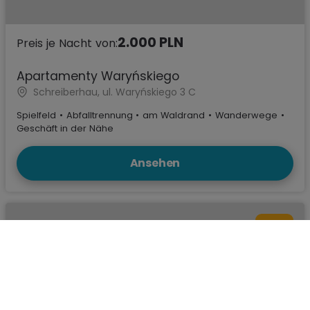
2.000 PLN
Preis je Nacht von:
Apartamenty Waryńskiego
Schreiberhau, ul. Waryńskiego 3 C
Spielfeld
•
Abfalltrennung
•
am Waldrand
•
Wanderwege
•
Geschäft in der Nähe
Ansehen
9.8
Karte