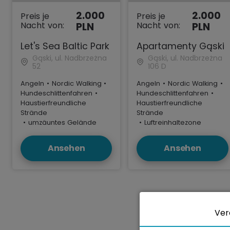
2.000
2.000
Preis je
Preis je
Nacht von:
Nacht von:
PLN
PLN
Let's Sea Baltic Park
Apartamenty Gąski
Gąski, ul. Nadbrzeżna
Gąski, ul. Nadbrzeżna
52
106 D
Angeln
•
Nordic Walking
•
Angeln
•
Nordic Walking
•
Hundeschlittenfahren
•
Hundeschlittenfahren
•
Haustierfreundliche
Haustierfreundliche
Strände
Strände
•
umzäuntes Gelände
•
Luftreinhaltezone
Ansehen
Ansehen
Ver