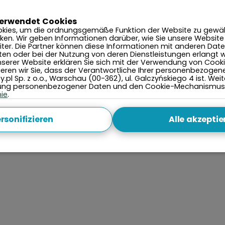
verwendet Cookies
kies, um die ordnungsgemäße Funktion der Website zu gewäh
ken. Wir geben Informationen darüber, wie Sie unsere Website
ter. Die Partner können diese Informationen mit anderen Date
lten oder bei der Nutzung von deren Dienstleistungen erlangt 
serer Website erklären Sie sich mit der Verwendung von Cook
mieren wir Sie, dass der Verantwortliche Ihrer personenbezogen
.pl Sp. z o.o., Warschau (00-362), ul. Galczyńskiego 4 ist. We
tung personenbezogener Daten und den Cookie-Mechanismus f
nie
.
rsonifizieren
Alle akzeptie