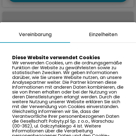
Vereinbarung
Einzelheiten
Diese Website verwendet Cookies
Wir verwenden Cookies, um die ordnungsgemäße
Funktion der Website zu gewährleisten sowie zu
statistischen Zwecken. Wir geben Informationen
darüber, wie Sie unsere Website nutzen, an unsere
Analysepartner weiter. Die Partner können diese
Informationen mit anderen Daten kombinieren, die
sie von Ihnen erhalten oder bei der Nutzung von
2.000 PLN
Preis je Nacht von:
deren Dienstleistungen erlangt werden. Durch die
weitere Nutzung unserer Website erklären Sie sich
mit der Verwendung von Cookies einverstanden.
Avenue
Gleichzeitig informieren wir Sie, dass der
Verantwortliche Ihrer personenbezogenen Daten
Swinemünde, ul. Cieszkowskiego 5
die Gesellschaft Pobyty.pl Sp. z o.o., Warschau
(00-362), ul. Galczyńskiego 4 ist. Weitere
Angeln
•
Nordic Walking
•
Haustierfreundliche Strände
•
Informationen über die Verarbeitung
Abfalltrennung
•
Fahrradraum
personenbezogener Daten und den Cookie-