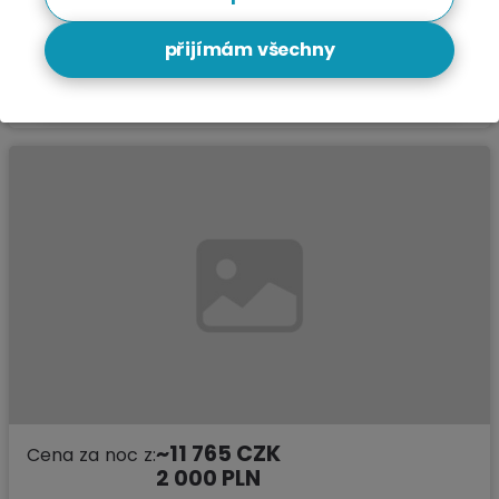
u lesa
•
severská chůze
•
oplocený pozemek
•
zóna čistého vzduchu
•
segregace odpadů
přijímám všechny
Podívejte
~11 765 CZK
Cena za noc z:
2 000 PLN