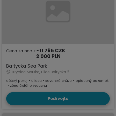
~11 765 CZK
Cena za noc z:
2 000 PLN
Bałtycka Sea Park
Krynica Morska, ulice Bałtycka 2
dětský pokoj
•
u lesa
•
severská chůze
•
oplocený pozemek
•
zóna čistého vzduchu
Podívejte