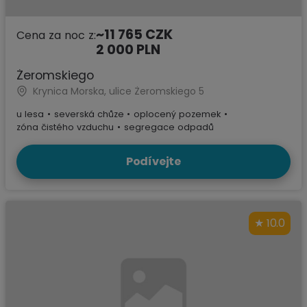
~11 765 CZK
Cena za noc z:
2 000 PLN
Żeromskiego
Krynica Morska, ulice Żeromskiego 5
u lesa
•
severská chůze
•
oplocený pozemek
•
zóna čistého vzduchu
•
segregace odpadů
Podívejte
10.0