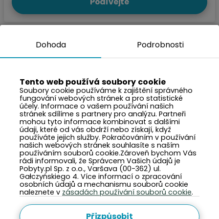
Podívejte
Dohoda
Podrobnosti
Tento web používá soubory cookie
Soubory cookie používáme k zajištění správného
fungování webových stránek a pro statistické
účely. Informace o vašem používání našich
stránek sdílíme s partnery pro analýzu. Partneři
mohou tyto informace kombinovat s dalšími
údaji, které od vás obdrží nebo získají, když
používáte jejich služby. Pokračováním v používání
našich webových stránek souhlasíte s naším
používáním souborů cookie.Zároveň bychom Vás
rádi informovali, že Správcem Vašich údajů je
~11 765 CZK
Cena za noc z:
Pobyty.pl Sp. z o.o., Varšava (00-362) ul.
2 000 PLN
Gałczyńskiego 4. Více informací o zpracování
osobních údajů a mechanismu souborů cookie
naleznete v
zásadách používání souborů cookie
.
Willa Hania
Krynica Morska, ulice Teleekspresu 2 D
Přizpůsobit