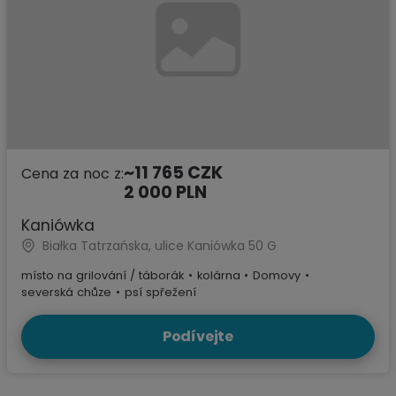
~11 765 CZK
Cena za noc z:
2 000 PLN
Kaniówka
Białka Tatrzańska, ulice Kaniówka 50 G
místo na grilování / táborák
•
kolárna
•
Domovy
•
severská chůze
•
psí spřežení
Podívejte