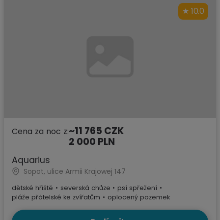
10.0
~11 765 CZK
Cena za noc z:
2 000 PLN
Aquarius
Sopot, ulice Armii Krajowej 147
dětské hřiště
•
severská chůze
•
psí spřežení
•
pláže přátelské ke zvířatům
•
oplocený pozemek