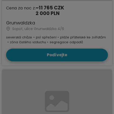
~11 765 CZK
Cena za noc z:
2 000 PLN
Grunwaldzka
Sopot, ulice Grunwaldzka 4/6
severská chůze
•
psí spřežení
•
pláže přátelské ke zvířatům
•
zóna čistého vzduchu
•
segregace odpadů
Podívejte