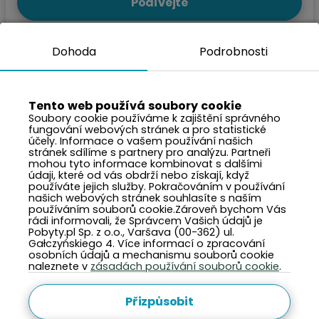
Podívejte
Dohoda
Podrobnosti
Tento web používá soubory cookie
Soubory cookie používáme k zajištění správného
fungování webových stránek a pro statistické
účely. Informace o vašem používání našich
stránek sdílíme s partnery pro analýzu. Partneři
mohou tyto informace kombinovat s dalšími
údaji, které od vás obdrží nebo získají, když
používáte jejich služby. Pokračováním v používání
našich webových stránek souhlasíte s naším
používáním souborů cookie.Zároveň bychom Vás
rádi informovali, že Správcem Vašich údajů je
Pobyty.pl Sp. z o.o., Varšava (00-362) ul.
~11 765 CZK
Cena za noc z:
Gałczyńskiego 4. Více informací o zpracování
2 000 PLN
osobních údajů a mechanismu souborů cookie
naleznete v
zásadách používání souborů cookie
.
Dębowa
Sopot, ulice Dębowa 12
Přizpůsobit