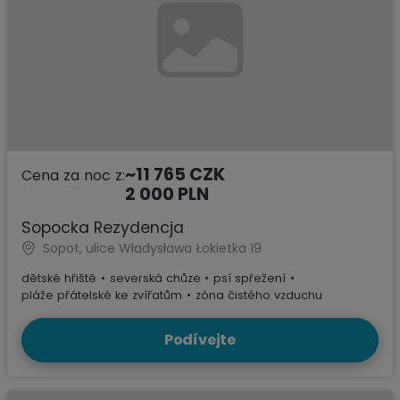
~11 765 CZK
Cena za noc z:
2 000 PLN
Sopocka Rezydencja
Sopot, ulice Władysława Łokietka 19
dětské hřiště
•
severská chůze
•
psí spřežení
•
pláže přátelské ke zvířatům
•
zóna čistého vzduchu
Podívejte