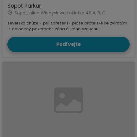
Sopot Parkur
Sopot, ulice Władysława Łokietka 49 A, B, C
severská chůze
•
psí spřežení
•
pláže přátelské ke zvířatům
•
oplocený pozemek
•
zóna čistého vzduchu
Podívejte