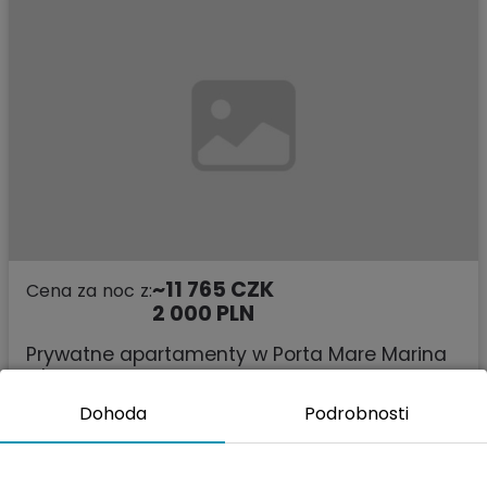
~11 765 CZK
Cena za noc z:
2 000 PLN
Prywatne apartamenty w Porta Mare Marina
z basenem
Dziwnów, ulice Spadochroniarzy Polskich 10 C
Dohoda
Podrobnosti
dětské hřiště
•
krytý bazén
•
u lesa
•
severská chůze
•
psí spřežení