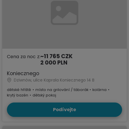
~11 765 CZK
Cena za noc z:
2 000 PLN
Koniecznego
Dziwnów, ulice Kaprala Koniecznego 14 B
dětské hřiště
•
místo na grilování / táborák
•
kolárna
•
krytý bazén
•
dětský pokoj
Podívejte