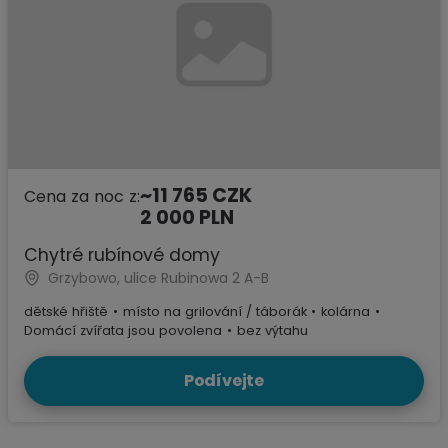
~11 765 CZK
Cena za noc z:
2 000 PLN
Chytré rubínové domy
Grzybowo, ulice Rubinowa 2 A-B
dětské hřiště
•
místo na grilování / táborák
•
kolárna
•
Domácí zvířata jsou povolena
•
bez výtahu
Podívejte