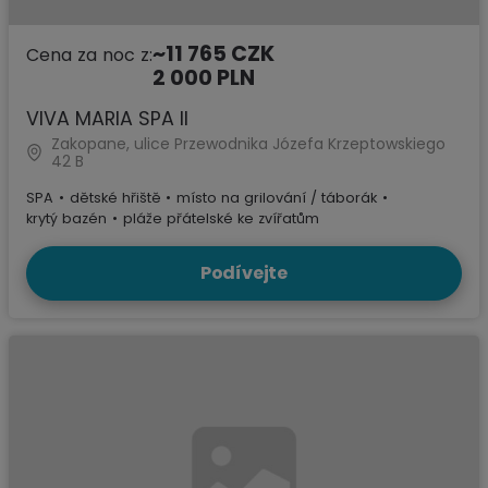
~11 765 CZK
Cena za noc z:
2 000 PLN
VIVA MARIA SPA II
Zakopane, ulice Przewodnika Józefa Krzeptowskiego
42 B
SPA
•
dětské hřiště
•
místo na grilování / táborák
•
krytý bazén
•
pláže přátelské ke zvířatům
Podívejte