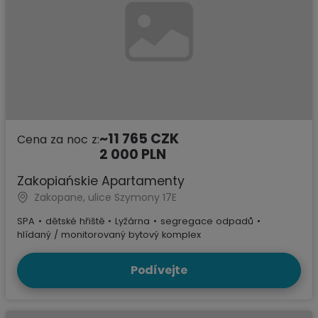
~11 765 CZK
Cena za noc z:
2 000 PLN
Zakopiańskie Apartamenty
Zakopane, ulice Szymony 17E
SPA
•
dětské hřiště
•
Lyžárna
•
segregace odpadů
•
hlídaný / monitorovaný bytový komplex
Podívejte