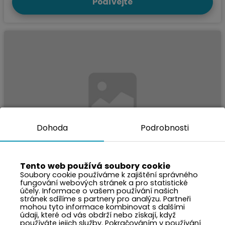
Podívejte
Dohoda
Podrobnosti
Tento web používá soubory cookie
~11 765 CZK
Cena za noc z:
Soubory cookie používáme k zajištění správného
2 000 PLN
fungování webových stránek a pro statistické
účely. Informace o vašem používání našich
Polna 1E
stránek sdílíme s partnery pro analýzu. Partneři
mohou tyto informace kombinovat s dalšími
Zakopane, ulice Polna 1E
údaji, které od vás obdrží nebo získají, když
používáte jejich služby. Pokračováním v používání