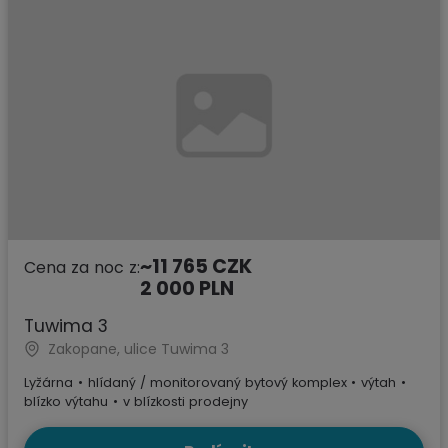
~11 765 CZK
Cena za noc z:
2 000 PLN
Tuwima 3
Zakopane, ulice Tuwima 3
Lyžárna
•
hlídaný / monitorovaný bytový komplex
•
výtah
•
blízko výtahu
•
v blízkosti prodejny