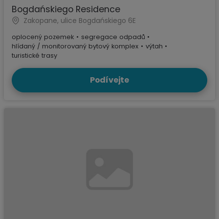
Bogdańskiego Residence
Zakopane, ulice Bogdańskiego 6E
oplocený pozemek
•
segregace odpadů
•
hlídaný / monitorovaný bytový komplex
•
výtah
•
turistické trasy
Podívejte