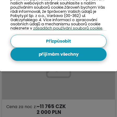
místo na grilování / táborák
•
severská chůze
•
psí spřežení
našich webových stránek souhlasíte s naším
•
oplocený pozemek
používáním souborů cookie.Zároveň bychom Vás
rádi informovali, že Správcem Vašich údajů je
Pobyty.pl Sp. z o.o., Varšava (00-362) ul.
Podívejte
Gałczyńskiego 4. Více informací o zpracování
osobních údajů a mechanismu souborů cookie
naleznete v
zásadách používání souborů cookie
.
Přizpůsobit
přijímám všechny
~11 765 CZK
Cena za noc z:
2 000 PLN