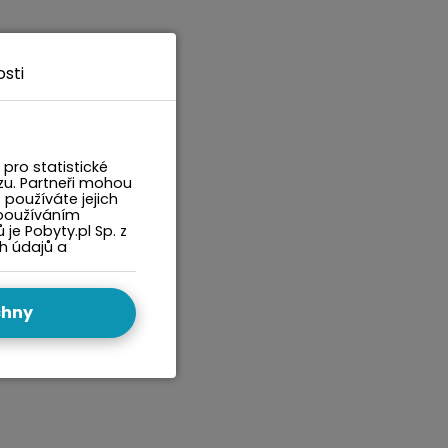
sti
pro statistické
zu. Partneři mohou
 používáte jejich
 používáním
e Pobyty.pl Sp. z
ch údajů a
chny