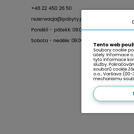
+48 22 450 26 50
rezerwacja@pobyty.pl
Pondělí - pátekk: 09:00 - 17:00
Sobota - neděle: 09:00 - 14:00
Tento web použ
Soubory cookie po
účely. Informace o
tyto informace kom
služby. Pokračová
souborů cookie.Zár
o.o., Varšava (00-
mechanismu soubo