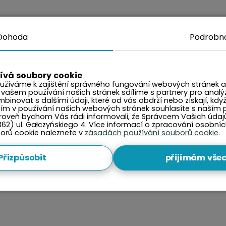
Dohoda
Podrobno
ívá soubory cookie
užíváme k zajištění správného fungování webových stránek a 
 vašem používání našich stránek sdílíme s partnery pro analý
binovat s dalšími údaji, které od vás obdrží nebo získají, když
ním v používání našich webových stránek souhlasíte s naším
oveň bychom Vás rádi informovali, že Správcem Vašich údajů j
362) ul. Gałczyńskiego 4. Více informací o zpracování osobní
rů cookie naleznete v
zásadách používání souborů cookie
.
Přizpůsobit
přijímám vše