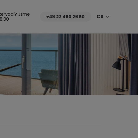
zervací? Jsme
CS
+48 22 450 26 50
18:00