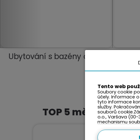
Ubytování s bazény a SPA
Dovole
Tento web použ
Soubory cookie po
účely. Informace o
tyto informace kom
služby. Pokračová
TOP 5 měst tohoto 
souborů cookie.Zár
o.o., Varšava (00-
mechanismu soubo