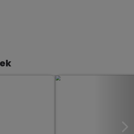
rwuj Lato First Minute
nek