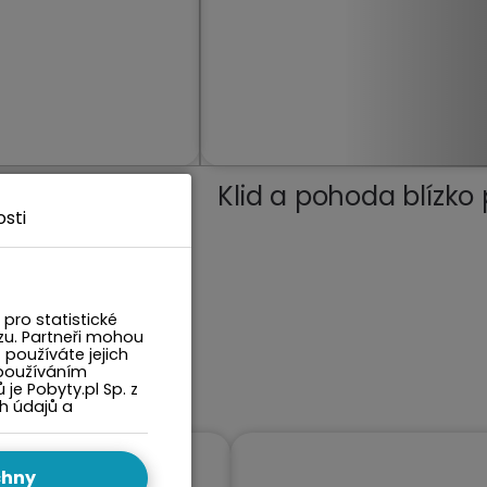
j miasta
Klid a pohoda blízko 
sti
pro statistické
zu. Partneři mohou
 používáte jejich
 používáním
e Pobyty.pl Sp. z
ch údajů a
chny