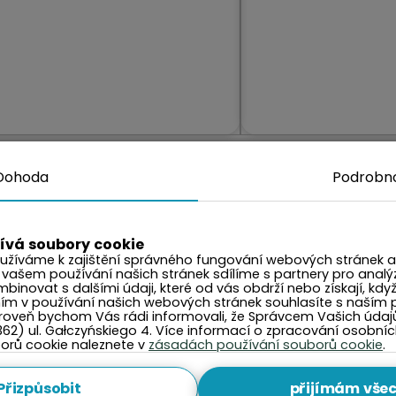
ná ze vzpomínek znovu
Zwiedza
Dohoda
Podrobno
ívá soubory cookie
užíváme k zajištění správného fungování webových stránek a 
 vašem používání našich stránek sdílíme s partnery pro analý
binovat s dalšími údaji, které od vás obdrží nebo získají, když
ním v používání našich webových stránek souhlasíte s naším
měsíce
oveň bychom Vás rádi informovali, že Správcem Vašich údajů j
362) ul. Gałczyńskiego 4. Více informací o zpracování osobní
rů cookie naleznete v
zásadách používání souborů cookie
.
Přizpůsobit
přijímám vše