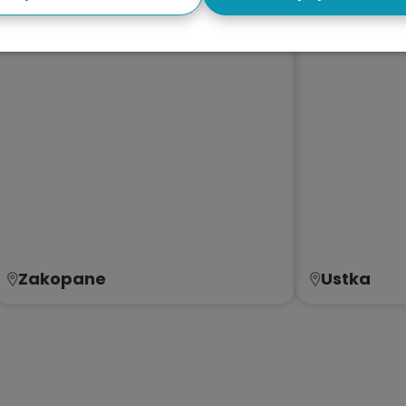
Zakopane
Ustka