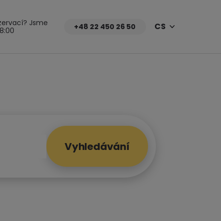
zervací? Jsme
CS
+48 22 450 26 50
18:00
Vyhledávání