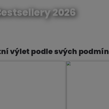
estsellery 2026
Reze
tní výlet podle svých podmí