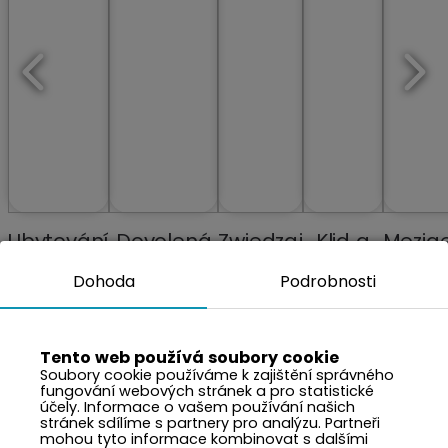
Ubytování
Dovolená
Zwiedzaj
Klid a
Mezig
s bazény
ze
miasta
pohoda
odp
Dohoda
Podrobnosti
a SPA
vzpomínek
blízko
znovu
přírody
Tento web používá soubory cookie
Soubory cookie používáme k zajištění správného
fungování webových stránek a pro statistické
účely. Informace o vašem používání našich
stránek sdílíme s partnery pro analýzu. Partneři
mohou tyto informace kombinovat s dalšími