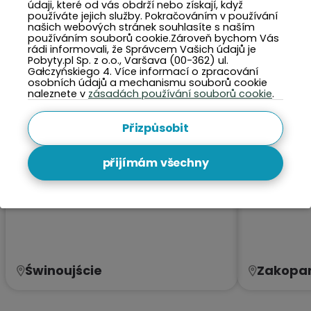
TOP 5 měst tohoto měsíce
údaji, které od vás obdrží nebo získají, když
používáte jejich služby. Pokračováním v používání
našich webových stránek souhlasíte s naším
používáním souborů cookie.Zároveň bychom Vás
rádi informovali, že Správcem Vašich údajů je
Pobyty.pl Sp. z o.o., Varšava (00-362) ul.
Gałczyńskiego 4. Více informací o zpracování
osobních údajů a mechanismu souborů cookie
naleznete v
zásadách používání souborů cookie
.
Přizpůsobit
přijímám všechny
Świnoujście
Zakopa