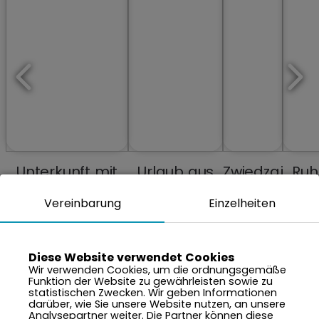
Unterkunft mit
Urlaub aus
Zwiedzaj
Ruh
Schwimmbädern
Erinnerungen
miasta
un
Vereinbarung
Einzelheiten
und Spa
neu erleben
Frie
in d
Nä
de
Diese Website verwendet Cookies
Wir verwenden Cookies, um die ordnungsgemäße
Nat
Funktion der Website zu gewährleisten sowie zu
statistischen Zwecken. Wir geben Informationen
darüber, wie Sie unsere Website nutzen, an unsere
Analysepartner weiter. Die Partner können diese