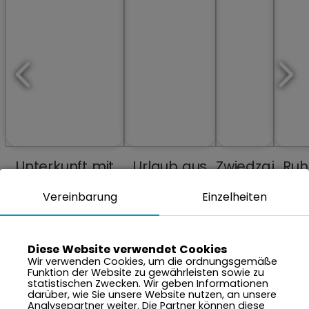
Unterkunft mit
Urlaub aus
Zwiedzaj
Ruh
Schwimmbädern
Erinnerungen
miasta
un
Vereinbarung
Einzelheiten
und Spa
neu erleben
Frie
in d
Nä
de
Diese Website verwendet Cookies
Wir verwenden Cookies, um die ordnungsgemäße
Nat
Funktion der Website zu gewährleisten sowie zu
statistischen Zwecken. Wir geben Informationen
darüber, wie Sie unsere Website nutzen, an unsere
Analysepartner weiter. Die Partner können diese